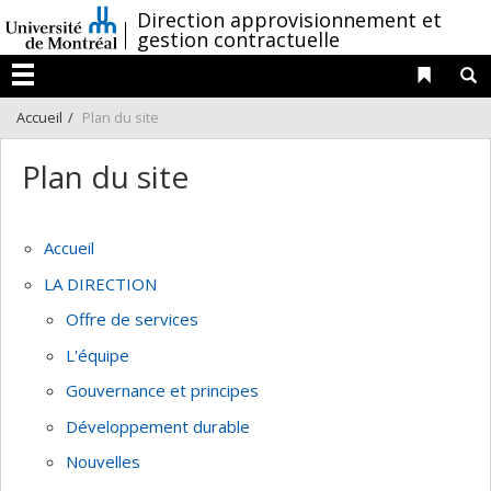
Passer
/
Direction approvisionnement et
gestion contractuelle
au
contenu
Liens 
R
Menu
Accueil
Plan du site
Plan du site
Accueil
LA DIRECTION
Offre de services
L'équipe
Gouvernance et principes
Développement durable
Nouvelles